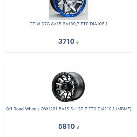
GT VL07G 8x15 6x139,7 ET0 DIA108,1
3710
₴
Off Road Wheels OW1261 8x15 5x139,7 ET0 DIA110,1 (MBMF)
5810
₴