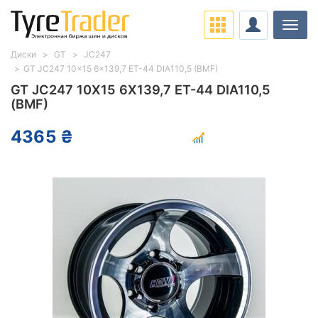
Нави
Диски
GT
JC247
GT JC247 10x15 6x139,7 ET-44 DIA110,5 (BMF)
GT JC247 10X15 6X139,7 ET-44 DIA110,5
(BMF)
4365 ₴