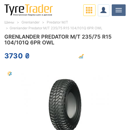
Нави
Шины
Grenlander
Predator M/T
Grenlander Predator M/T 235/75 R15 104/101Q 6PR OWL
GRENLANDER PREDATOR M/T 235/75 R15
104/101Q 6PR OWL
3730 ₴