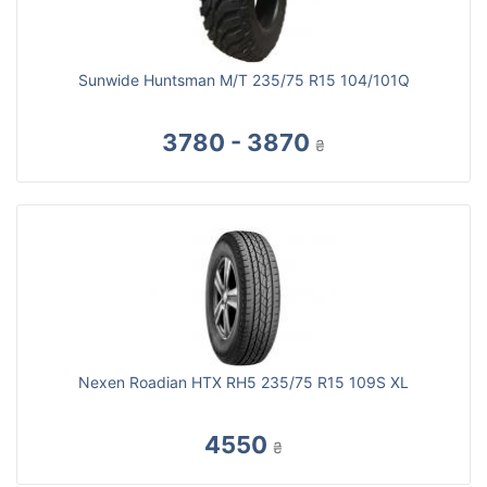
Sunwide Huntsman M/T 235/75 R15 104/101Q
3780 - 3870
₴
Nexen Roadian HTX RH5 235/75 R15 109S XL
4550
₴