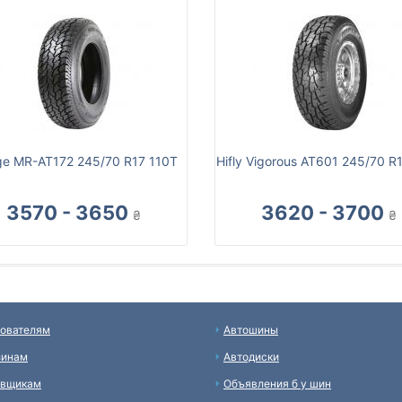
ge MR-AT172 245/70 R17 110T
Hifly Vigorous AT601 245/70 R
3570 - 3650
3620 - 3700
₴
₴
ователям
Автошины
зинам
Автодиски
авщикам
Объявления б у шин