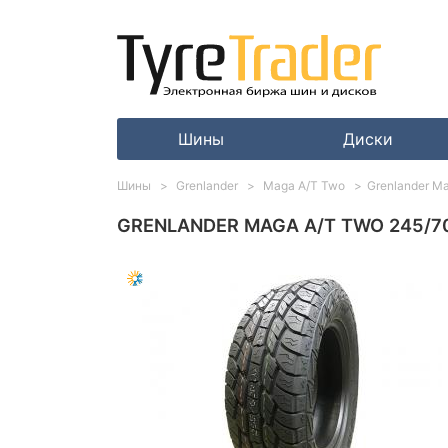
Шины
Диски
Шины
Grenlander
Maga A/T Two
Grenlander M
GRENLANDER MAGA A/T TWO 245/70 