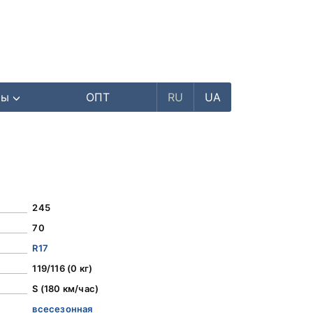
ры
ОПТ
RU
UA
245
70
R17
119/116 (0 кг)
S (180 км/час)
всесезонная