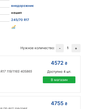
внедорожник
нешип
245/70 R17
Нужное количество:
1
-
+
4572
₴
R17 119/116S 405865
Доступно
4
шт.
В магазин
4755
₴
/70 R17 119/116S