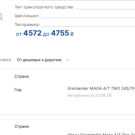
Тип транспортного средства:
Шип/нешип:
Типоразмер:
4572
4755
от
до
₴
ровка:
Страна:
Grenlander MAGA A/T TWO 245/70 
Год:
Актуальность
07.08.26
Страна:
Шины Grenlander Maga A/T Two 245