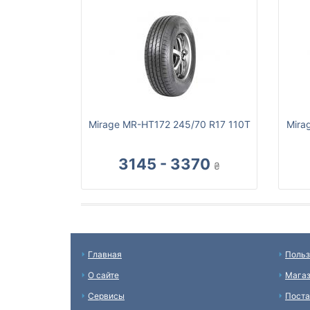
Mirage MR-HT172 245/70 R17 110T
Mira
3145 - 3370
₴
Главная
Польз
О сайте
Мага
Сервисы
Пост