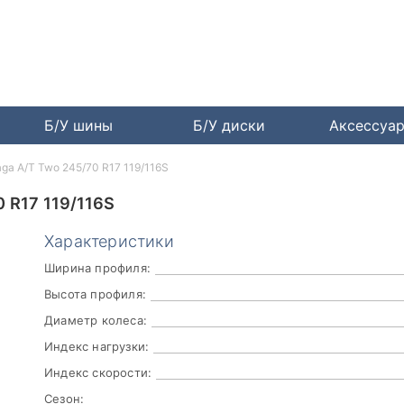
Б/У шины
Б/У диски
Аксессуа
aga A/T Two 245/70 R17 119/116S
R17 119/116S
Характеристики
Ширина профиля:
Высота профиля:
Диаметр колеса:
Индекс нагрузки:
Индекс скорости:
Сезон: