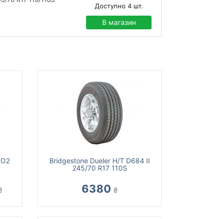
Доступно
4
шт.
В магазин
KO2
Bridgestone Dueler H/T D684 II
245/70 R17 110S
6380
₴
₴