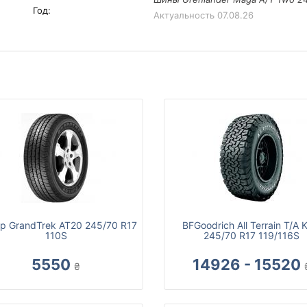
Год:
Актуальность
07.08.26
op GrandTrek AT20 245/70 R17
BFGoodrich All Terrain T/A 
110S
245/70 R17 119/116S
5550
14926 - 15520
₴