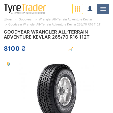
Нави
Шины
Goodyear
Wrangler All-Terrain Adventure Kevlar
Goodyear Wrangler All-Terrain Adventure Kevlar 265/70 R16 112T
GOODYEAR WRANGLER ALL-TERRAIN
ADVENTURE KEVLAR 265/70 R16 112T
8100 ₴