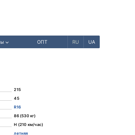
ры
ОПТ
RU
UA
215
45
R16
86 (530 кг)
H (210 км/час)
летняя