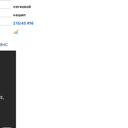
легковой
нешип
215/45 R16
анс