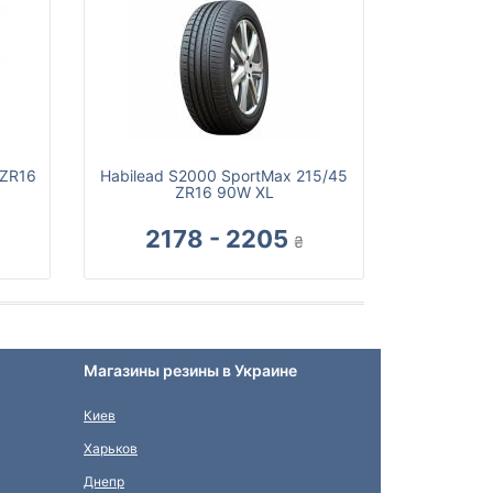
 ZR16
Habilead S2000 SportMax 215/45
ZR16 90W XL
2178 - 2205
₴
Магазины резины в Украине
Киев
Харьков
Днепр