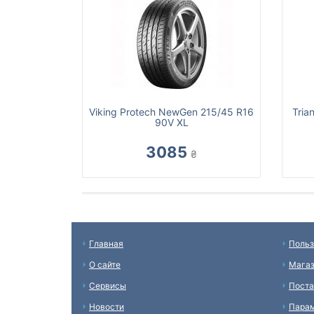
Viking Protech NewGen 215/45 R16
Tria
90V XL
3085
₴
Главная
Польз
О сайте
Мага
Сервисы
Пост
Новости
Пара