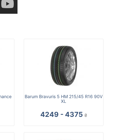
rmance
Barum Bravuris 5 HM 215/45 R16 90V
XL
4249 - 4375
₴