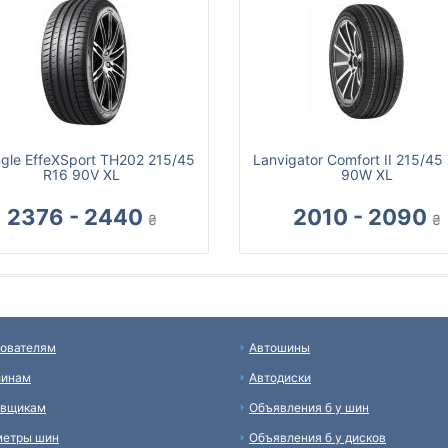
ngle EffeXSport TH202 215/45
Lanvigator Comfort II 215/45
R16 90V XL
90W XL
2376 - 2440
2010 - 2090
₴
₴
ователям
Автошины
зинам
Автодиски
авщикам
Объявления б у шин
метры шин
Объявления б у дисков