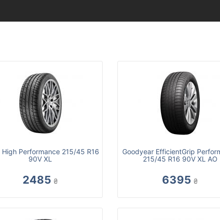
 High Performance 215/45 R16
Goodyear EfficientGrip Perfo
90V XL
215/45 R16 90V XL AO
2485
6395
₴
₴