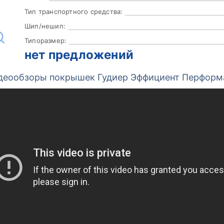
Тип транспортного средства:
Шип/нешип:
Типоразмер:
нет предложений
деообзоры покрышек Гудиер Эффициент Перформ