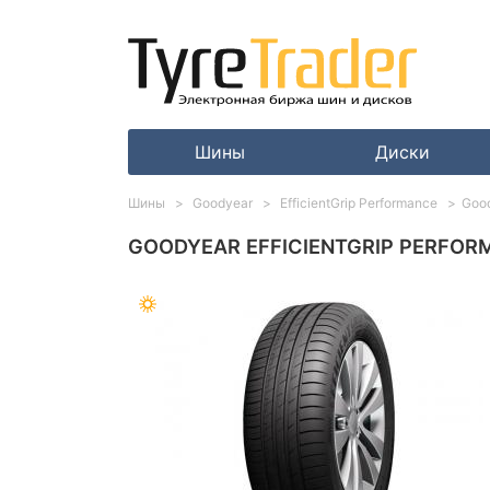
Шины
Диски
Шины
Goodyear
EfficientGrip Performance
Good
GOODYEAR EFFICIENTGRIP PERFORM