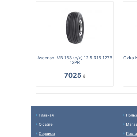
Ascenso IMB 163 (с/х) 12,5 R15 127B
Ozka K
12PR
7025
₴
Главная
Польз
О сайте
Мага
Сервисы
Пост