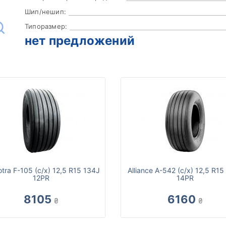
Шип/нешип:
Типоразмер:
нет предложений
tra F-105 (с/х) 12,5 R15 134J
Alliance A-542 (с/х) 12,5 R15
12PR
14PR
8105
6160
₴
₴