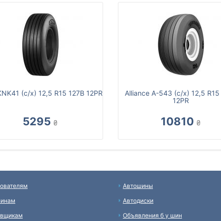
NK41 (с/х) 12,5 R15 127B 12PR
Alliance A-543 (с/х) 12,5 R15
12PR
5295
10810
₴
₴
ователям
Автошины
зинам
Автодиски
авщикам
Объявления б у шин