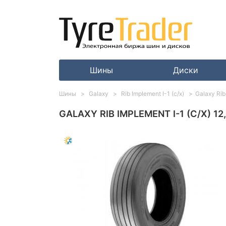
Шины
Диски
Шины
Galaxy
Rib Implement I-1 (с/х)
Galaxy Rib
GALAXY RIB IMPLEMENT I-1 (С/Х) 12