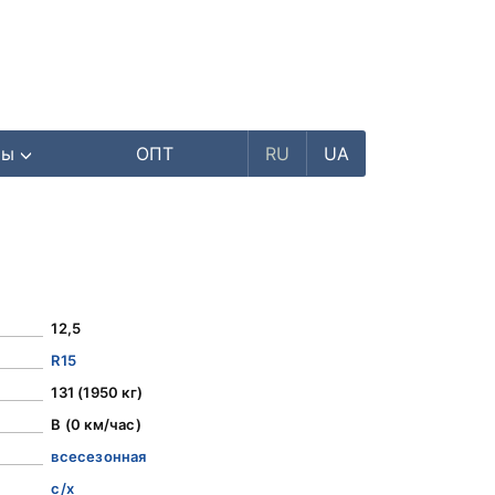
ры
ОПТ
RU
UA
12,5
R15
131 (1950 кг)
B (0 км/час)
всесезонная
с/х