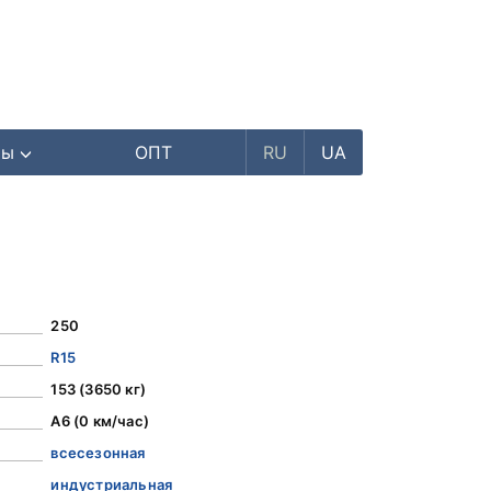
ры
ОПТ
RU
UA
250
R15
153 (3650 кг)
A6 (0 км/час)
всесезонная
индустриальная