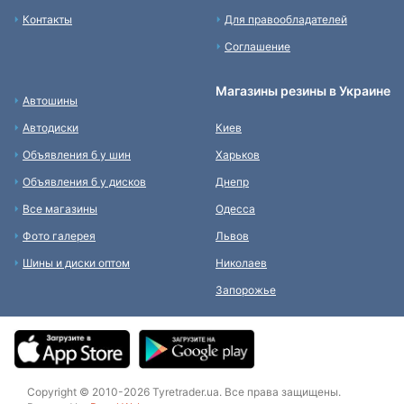
Контакты
Для правообладателей
Соглашение
Магазины резины в Украине
Автошины
Автодиски
Киев
Объявления б у шин
Харьков
Объявления б у дисков
Днепр
Все магазины
Одесса
Фото галерея
Львов
Шины и диски оптом
Николаев
Запорожье
Copyright © 2010-2026 Tyretrader.ua. Все права защищены.