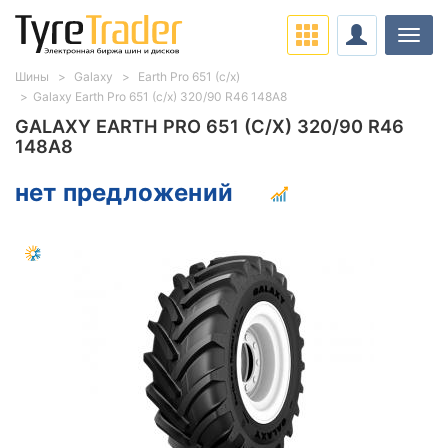
Нави
Шины
Galaxy
Earth Pro 651 (с/х)
Galaxy Earth Pro 651 (с/х) 320/90 R46 148A8
GALAXY EARTH PRO 651 (С/Х) 320/90 R46
148A8
нет предложений