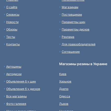
О сайте
Магазинам
Сервисы
Поставщикам
Новости
Параметры шин
Обзоры
Параметры дисков
Тесты
Реклама
Контакты
Для правообладателей
Соглашение
Магазины резины в Украине
Автошины
Автодиски
Киев
Объявления б у шин
Харьков
Объявления б у дисков
Днепр
Все магазины
Одесса
Фото галерея
Львов