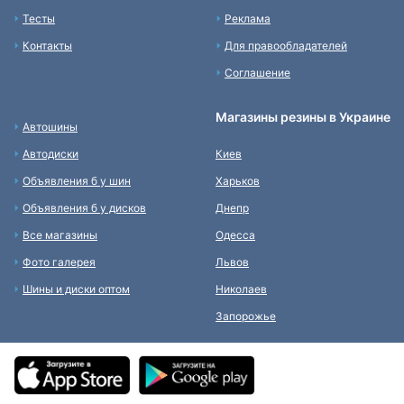
Тесты
Реклама
Контакты
Для правообладателей
Соглашение
Магазины резины в Украине
Автошины
Автодиски
Киев
Объявления б у шин
Харьков
Объявления б у дисков
Днепр
Все магазины
Одесса
Фото галерея
Львов
Шины и диски оптом
Николаев
Запорожье