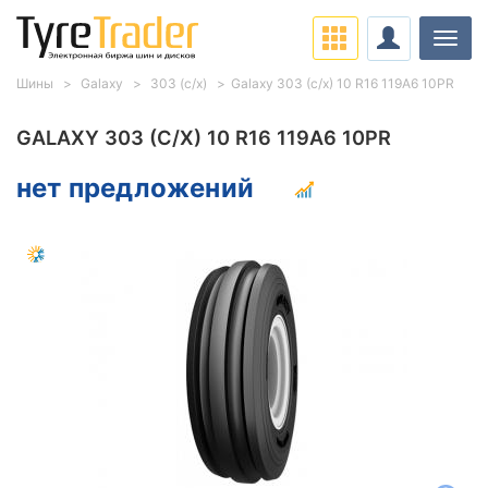
Нави
Шины
Galaxy
303 (с/х)
Galaxy 303 (с/х) 10 R16 119A6 10PR
GALAXY 303 (С/Х) 10 R16 119A6 10PR
нет предложений