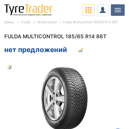
Нави
Шины
Fulda
Multicontrol
Fulda Multicontrol 185/65 R14 86T
FULDA MULTICONTROL 185/65 R14 86T
нет предложений