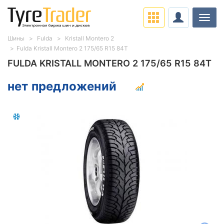
Нави
Шины
Fulda
Kristall Montero 2
Fulda Kristall Montero 2 175/65 R15 84T
FULDA KRISTALL MONTERO 2 175/65 R15 84T
нет предложений