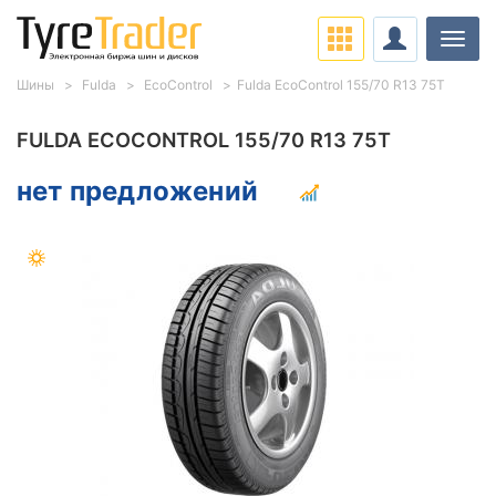
Нави
Шины
Fulda
EcoControl
Fulda EcoControl 155/70 R13 75Т
FULDA ECOCONTROL 155/70 R13 75Т
нет предложений