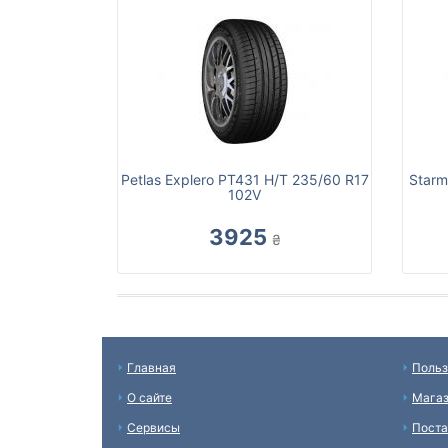
Petlas Explero PT431 H/T 235/60 R17
Starm
102V
3925
₴
Главная
Польз
О сайте
Мага
Сервисы
Пост