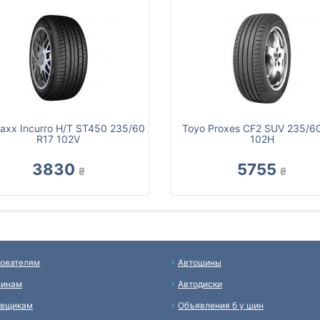
axx Incurro H/T ST450 235/60
Toyo Proxes CF2 SUV 235/6
R17 102V
102H
3830
5755
₴
₴
ователям
Автошины
зинам
Автодиски
авщикам
Объявления б у шин