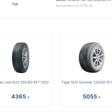
Год:
Актуальность
07.08.26
an Line SUV 235/60 R17 102V
Tigar SUV Summer 235/60 R1
4365
5055
₴
₴