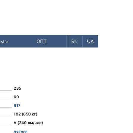
ры
ОПТ
RU
UA
235
60
R17
102 (850 кг)
V (240 км/час)
летняя