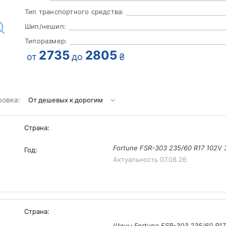
Тип транспортного средства:
Шип/нешип:
Типоразмер:
2735
2805
от
до
₴
ровка:
Страна:
Fortune FSR-303 235/60 R17 102V
Год:
Актуальность
07.08.26
Страна:
Шины Fortune FSR-303 235/60 R17