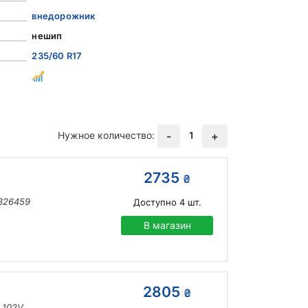
внедорожник
нешип
235/60 R17
Нужное количество:
1
-
+
2735
₴
 326459
Доступно
4
шт.
В магазин
2805
₴
 102V