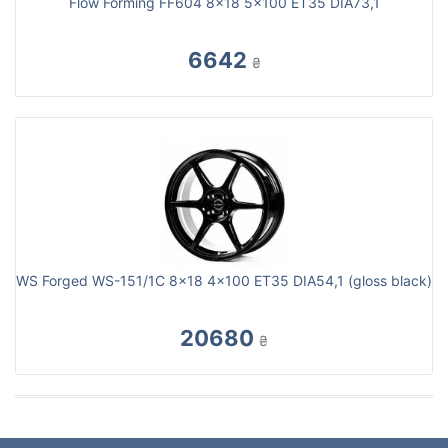
Flow Forming FF604 8x18 5x100 ET35 DIA73,1
6642
₴
WS Forged WS-151/1C 8x18 4x100 ET35 DIA54,1 (gloss black)
20680
₴