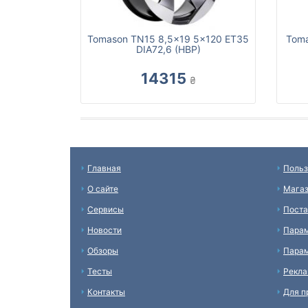
Tomason TN15 8,5x19 5x120 ET35
Toma
DIA72,6 (HBP)
14315
₴
Главная
Польз
О сайте
Мага
Сервисы
Пост
Новости
Пара
Обзоры
Парам
Тесты
Рекл
Контакты
Для п