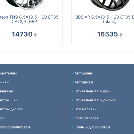
son TN9 8,5x19 5x120 ET35
BBS XR 8,5x19 5x120 ET35 
DIA72,6 (HBP)
(black)
14730
16535
₴
₴
ователям
Автошины
зинам
Автодиски
авщикам
Объявления б у шин
метры шин
Объявления б у дисков
етры дисков
Все магазины
ама
Фото галерея
равообладателей
Шины и диски оптом