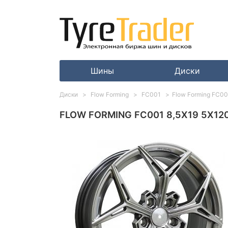
Шины
Диски
Диски
Flow Forming
FC001
Flow Forming FC001
FLOW FORMING FC001 8,5X19 5X120