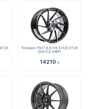
 ET35
Tomason TN17 8,5x19 5x120 ET35
DIA72,6 (HBP)
14210
₴