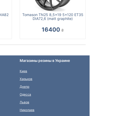
DIA82
Tomason TN25 8,5x19 5x120 ET35
DIA72,6 (matt graphite)
16400
₴
Магазины резины в Украине
Киев
Харьков
Днепр
Одесса
Львов
Николаев