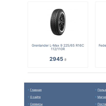
Grenlander L-Max 9 225/65 R16C
Fede
112/110R
2945
₴
Главная
Польз
О сайте
Мага
Сервисы
Пост