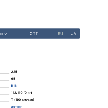
ры
ОПТ
RU
UA
225
65
R16
112/110 (0 кг)
T (190 км/час)
летняя