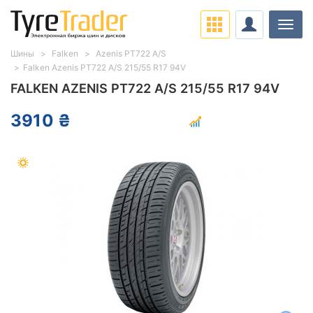
Нави
Шины
Falken
Azenis PT722 A/S
Falken Azenis PT722 A/S 215/55 R17 94V
FALKEN AZENIS PT722 A/S 215/55 R17 94V
3910 ₴