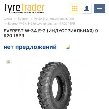
Нави
Шины
Everest
W-3A E-2 (индустриальная)
Everest W-3A E-2 (индустриальная) 9 R20 18PR
EVEREST W-3A E-2 (ИНДУСТРИАЛЬНАЯ) 9
R20 18PR
нет предложений