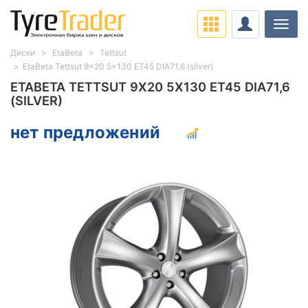
Нави
Диски
EtaBeta
Tettsut
EtaBeta Tettsut 9x20 5x130 ET45 DIA71,6 (silver)
ETABETA TETTSUT 9X20 5X130 ET45 DIA71,6
(SILVER)
нет предложений