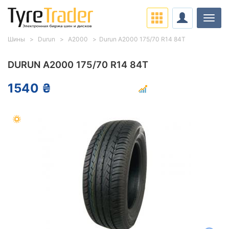
Нави
Шины
Durun
A2000
Durun A2000 175/70 R14 84T
DURUN A2000 175/70 R14 84T
1540 ₴