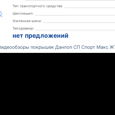
Тип транспортного средства:
Шип/нешип:
Усиленная шина:
Типоразмер:
нет предложений
Видеообзоры покрышек Данлоп СП Спорт Макс Ж