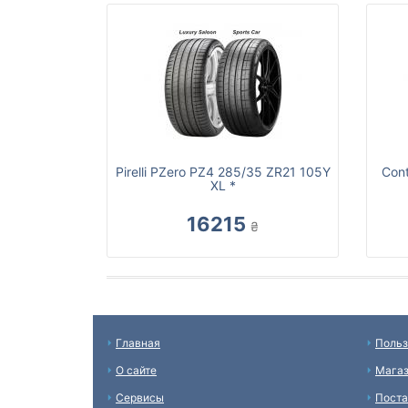
Pirelli PZero PZ4 285/35 ZR21 105Y
Cont
XL *
16215
₴
Главная
Польз
О сайте
Мага
Сервисы
Пост