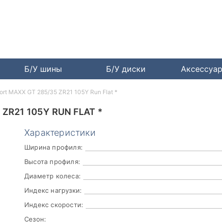
Б/У шины
Б/У диски
Аксессуа
ort MAXX GT 285/35 ZR21 105Y Run Flat *
ZR21 105Y RUN FLAT *
Характеристики
Ширина профиля:
Высота профиля:
Диаметр колеса:
Индекс нагрузки:
Индекс скорости:
Сезон: