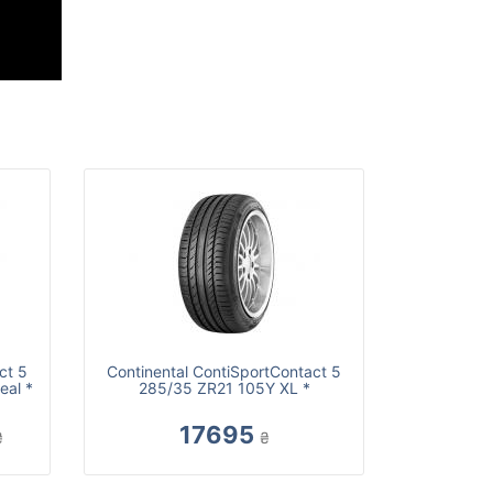
ct 5
Continental ContiSportContact 5
eal *
285/35 ZR21 105Y XL *
17695
₴
₴