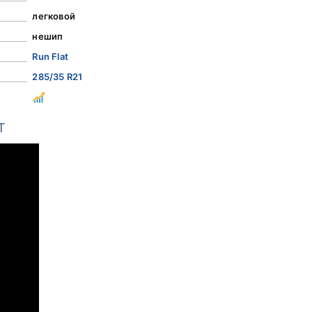
легковой
нешип
Run Flat
285/35 R21
Т