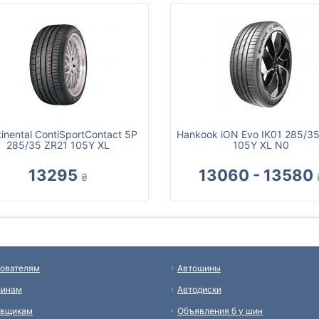
inental ContiSportContact 5P
Hankook iON Evo IK01 285/3
285/35 ZR21 105Y XL
105Y XL N0
13295
13060 - 13580
₴
ователям
Автошины
зинам
Автодиски
авщикам
Объявления б у шин