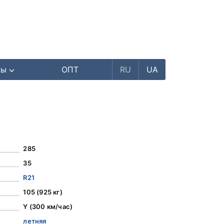
ры
ОПТ
RU
UA
285
35
R21
105 (925 кг)
Y (300 км/час)
летняя