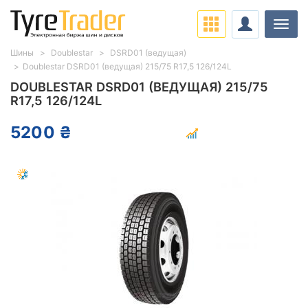
Нави
Шины
Doublestar
DSRD01 (ведущая)
Doublestar DSRD01 (ведущая) 215/75 R17,5 126/124L
DOUBLESTAR DSRD01 (ВЕДУЩАЯ) 215/75
R17,5 126/124L
5200 ₴