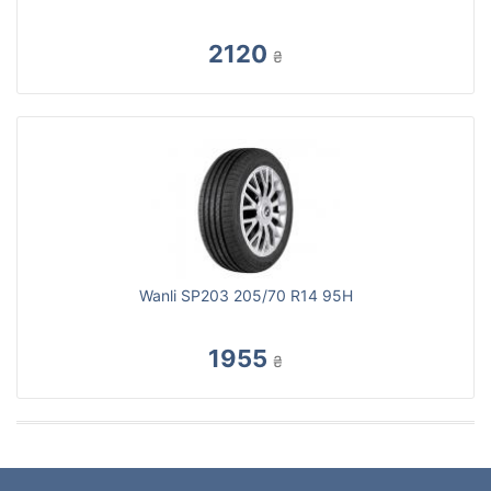
2120
₴
Wanli SP203 205/70 R14 95H
1955
₴