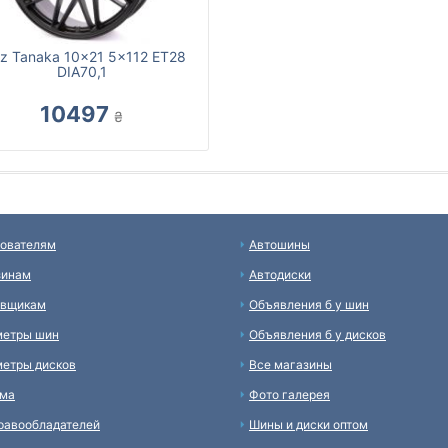
z Tanaka 10x21 5x112 ET28
DIA70,1
10497
₴
ователям
Автошины
зинам
Автодиски
авщикам
Объявления б у шин
метры шин
Объявления б у дисков
етры дисков
Все магазины
ама
Фото галерея
равообладателей
Шины и диски оптом