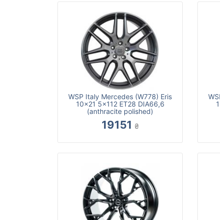
WSP Italy Mercedes (W778) Eris
WSP
10x21 5x112 ET28 DIA66,6
1
(anthracite polished)
19151
₴