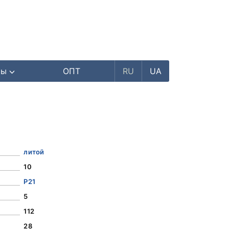
ры
ОПТ
RU
UA
литой
10
Р21
5
112
28