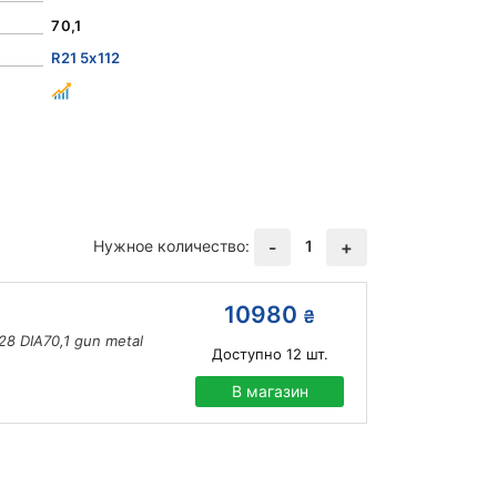
70,1
R21 5x112
Нужное количество:
1
-
+
10980
₴
8 DIA70,1 gun metal
Доступно
12
шт.
В магазин