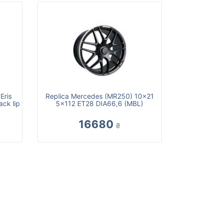
Eris
Replica Mercedes (MR250) 10x21
ck lip
5x112 ET28 DIA66,6 (MBL)
16680
₴