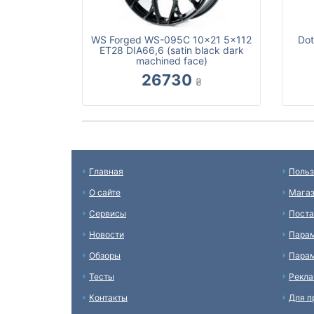
WS Forged WS-095C 10x21 5x112
Dot
ET28 DIA66,6 (satin black dark
machined face)
26730
₴
Главная
Польз
О сайте
Мага
Сервисы
Пост
Новости
Пара
Обзоры
Парам
Тесты
Рекл
Контакты
Для п