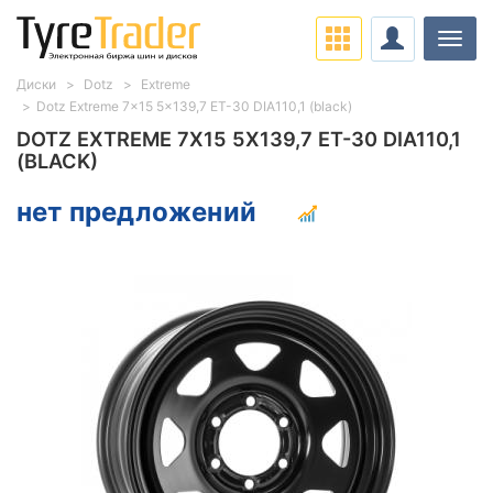
Нави
Диски
Dotz
Extreme
Dotz Extreme 7x15 5x139,7 ET-30 DIA110,1 (black)
DOTZ EXTREME 7X15 5X139,7 ET-30 DIA110,1
(BLACK)
нет предложений