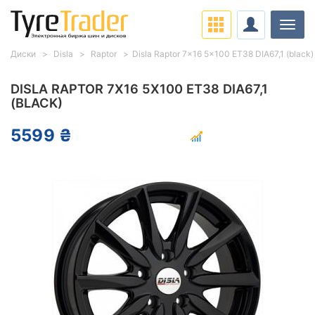
Нави
Диски
Disla
Raptor
Disla Raptor 7x16 5x100 ET38 DIA67,1 (black)
DISLA RAPTOR 7X16 5X100 ET38 DIA67,1
(BLACK)
5599 ₴