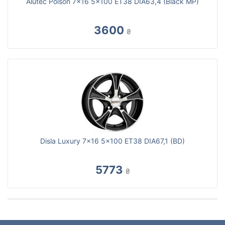
Alutec Poison 7x16 5x100 ET38 DIA63,4 (Black MP)
3600
₴
Disla Luxury 7x16 5x100 ET38 DIA67,1 (BD)
5773
₴