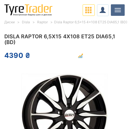
Нави
Диски
Disla
Raptor
Disla Raptor 6,5x15 4x108 ET25 DIA65,1 (BD)
DISLA RAPTOR 6,5X15 4X108 ET25 DIA65,1
(BD)
4390 ₴