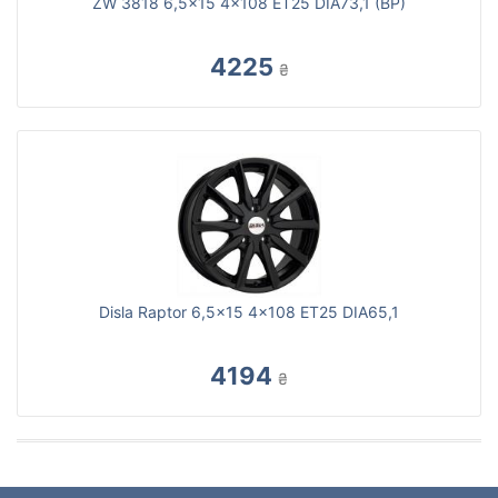
ZW 3818 6,5x15 4x108 ET25 DIA73,1 (BP)
4225
₴
Disla Raptor 6,5x15 4x108 ET25 DIA65,1
4194
₴