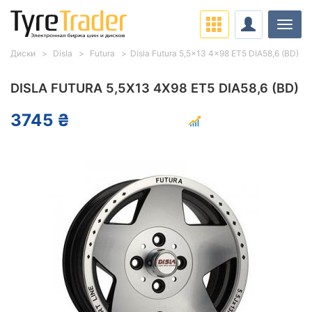
Нави
Диски
Disla
Futura
Disla Futura 5,5x13 4x98 ET5 DIA58,6 (BD)
DISLA FUTURA 5,5X13 4X98 ET5 DIA58,6 (BD)
3745 ₴