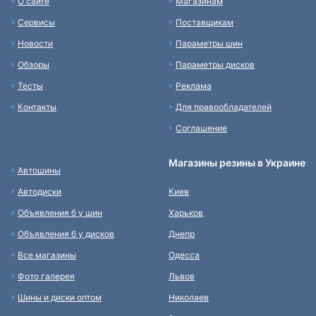
О сайте
Магазинам
Сервисы
Поставщикам
Новости
Параметры шин
Обзоры
Параметры дисков
Тесты
Реклама
Контакты
Для правообладателей
Соглашение
Магазины резины в Украине
Автошины
Автодиски
Киев
Объявления б у шин
Харьков
Объявления б у дисков
Днепр
Все магазины
Одесса
Фото галерея
Львов
Шины и диски оптом
Николаев