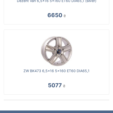
Dezent Van 6,5x16 5x160 ET60 DIA65,1 (silver)
6650
₴
ZW BK473 6,5x16 5x160 ET60 DIA65,1
5077
₴