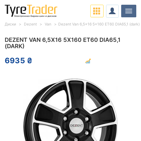
Нави
Диски
Dezent
Van
Dezent Van 6,5x16 5x160 ET60 DIA65,1 (dark)
DEZENT VAN 6,5X16 5X160 ET60 DIA65,1
(DARK)
6935 ₴