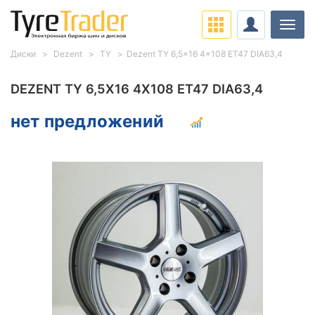
Нави
Диски
Dezent
TY
Dezent TY 6,5x16 4x108 ET47 DIA63,4
DEZENT TY 6,5X16 4X108 ET47 DIA63,4
нет предложений