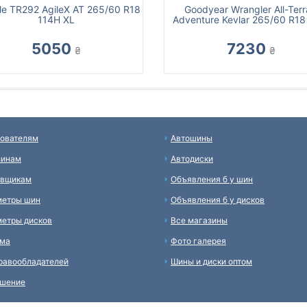
gle TR292 AgileX AT 265/60 R18
Goodyear Wrangler All-Terr
114H XL
Adventure Kevlar 265/60 R18
5050
7230
₴
₴
ователям
Автошины
зинам
Автодиски
авщикам
Объявления б у шин
метры шин
Объявления б у дисков
етры дисков
Все магазины
ама
Фото галерея
равообладателей
Шины и диски оптом
ашение