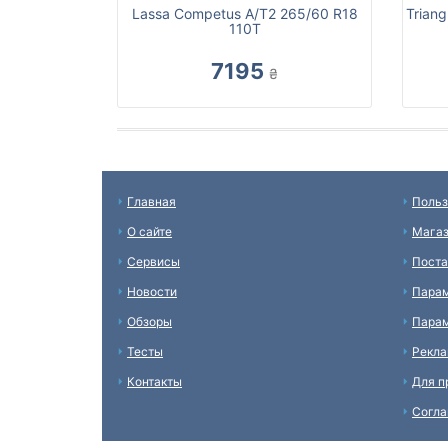
Lassa Competus A/T2 265/60 R18
Trian
110T
7195
₴
Главная
Польз
О сайте
Мага
Сервисы
Пост
Новости
Пара
Обзоры
Парам
Тесты
Рекл
Контакты
Для п
Согл