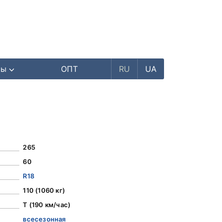
ры
ОПТ
RU
UA
265
60
R18
110 (1060 кг)
T (190 км/час)
всесезонная