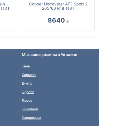
ain
Cooper Discoverer AT3 Sport 2
 110T
265/60 R18 110T
8640
₴
Магазины резины в Украине
Киев
Харьков
Днепр
Одесса
Львов
Николаев
Запорожье