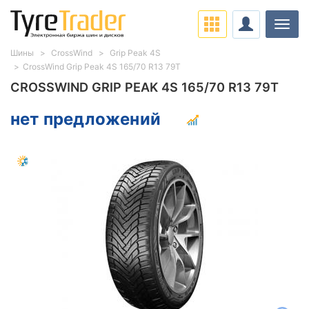
Нави
Шины
CrossWind
Grip Peak 4S
CrossWind Grip Peak 4S 165/70 R13 79T
CROSSWIND GRIP PEAK 4S 165/70 R13 79T
нет предложений