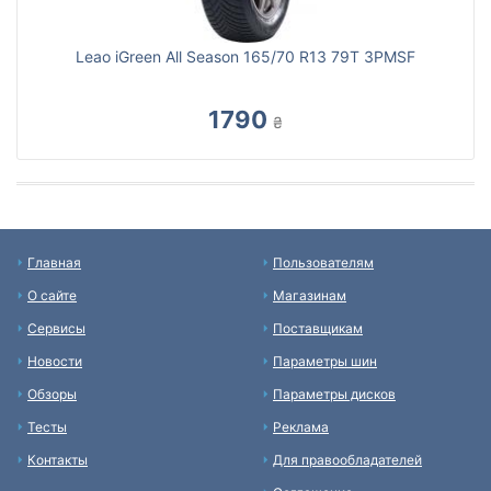
Leao iGreen All Season 165/70 R13 79T 3PMSF
1790
₴
Главная
Пользователям
О сайте
Магазинам
Сервисы
Поставщикам
Новости
Параметры шин
Обзоры
Параметры дисков
Тесты
Реклама
Контакты
Для правообладателей