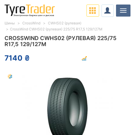
Нави
Шины
CrossWind
CWHS02 (рулевая)
CrossWind CWHS02 (рулевая) 225/75 R17,5 129/127M
CROSSWIND CWHS02 (РУЛЕВАЯ) 225/75
R17,5 129/127M
7140 ₴