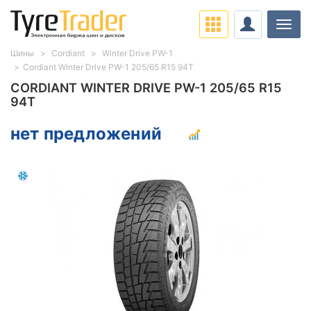
Нави
Шины
Cordiant
Winter Drive PW-1
Cordiant Winter Drive PW-1 205/65 R15 94T
CORDIANT WINTER DRIVE PW-1 205/65 R15
94T
нет предложений