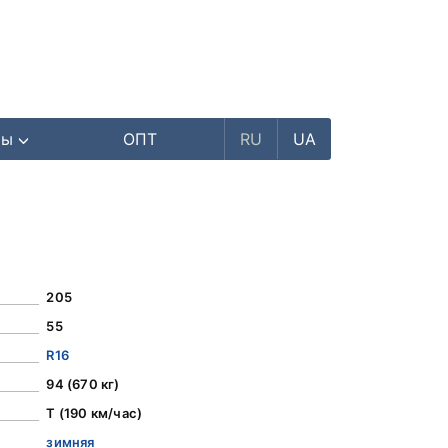
ры
ОПТ
RU
UA
205
55
R16
94 (670 кг)
T (190 км/час)
зимняя