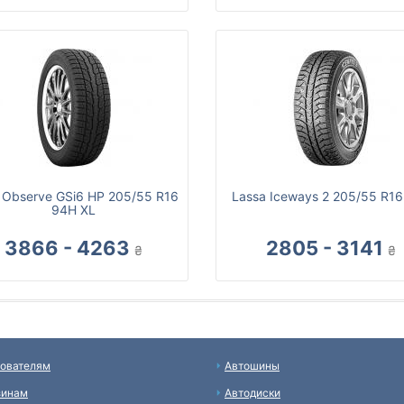
 Observe GSi6 HP 205/55 R16
Lassa Iceways 2 205/55 R16
94H XL
3866 - 4263
2805 - 3141
₴
₴
ователям
Автошины
зинам
Автодиски