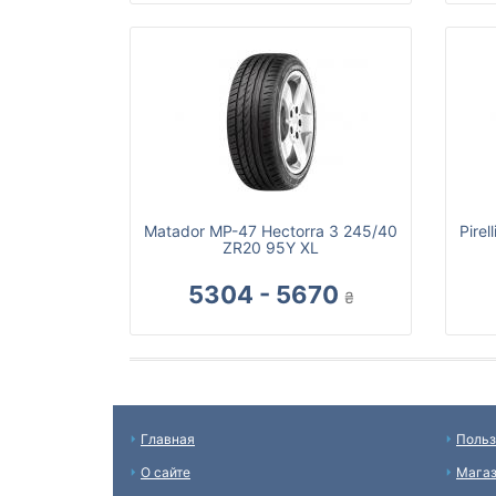
Matador MP-47 Hectorra 3 245/40
Pire
ZR20 95Y XL
5304 - 5670
₴
Главная
Польз
О сайте
Мага