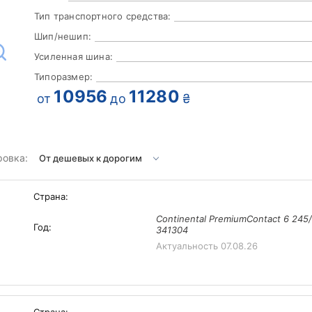
Тип транспортного средства:
Шип/нешип:
Усиленная шина:
Типоразмер:
10956
11280
от
до
₴
ровка:
Страна:
Continental PremiumContact 6 245
Год:
341304
Актуальность
07.08.26