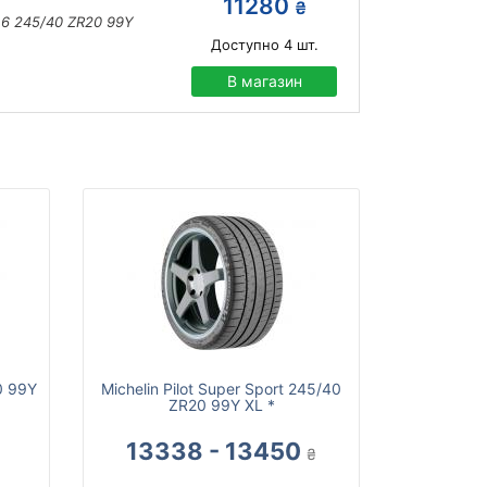
11280
₴
 6 245/40 ZR20 99Y
Доступно
4
шт.
В магазин
0 99Y
Michelin Pilot Super Sport 245/40
ZR20 99Y XL *
13338 - 13450
₴