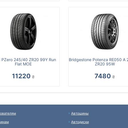
lli PZero 245/40 ZR20 99Y Run
Bridgestone Potenza RE050 A 
Flat MOE
ZR20 95W
11220
7480
₴
₴
ователям
Автошины
зинам
Автодиски