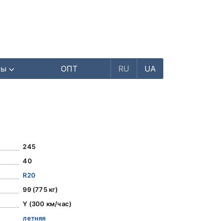
ры
ОПТ
RU
UA
245
40
R20
99 (775 кг)
Y (300 км/час)
летняя