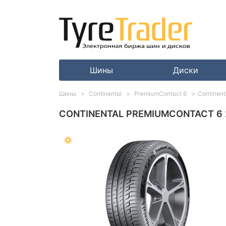
Шины
Диски
Шины
Continental
PremiumContact 6
Continent
CONTINENTAL PREMIUMCONTACT 6 2