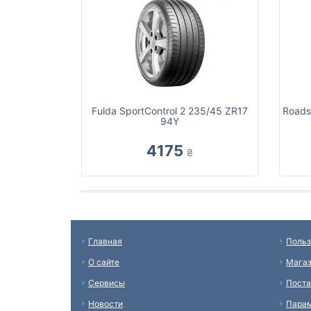
Fulda SportControl 2 235/45 ZR17
Roads
94Y
4175
₴
Главная
Польз
О сайте
Мага
Сервисы
Пост
Новости
Пара