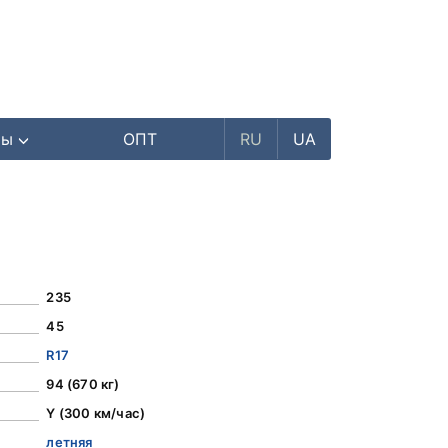
ры
ОПТ
RU
UA
235
45
R17
94 (670 кг)
Y (300 км/час)
летняя