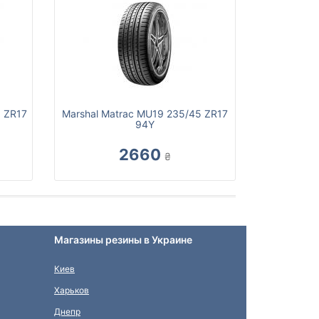
5 ZR17
Marshal Matrac MU19 235/45 ZR17
94Y
2660
₴
Магазины резины в Украине
Киев
Харьков
Днепр