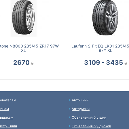
tone N8000 235/45 ZR17 97W
Laufenn S-Fit EQ LK01 235/4
XL
97Y XL
2670
3109 - 3435
₴
₴
ователям
Автошины
зинам
Автодиски
авщикам
Объявления б у шин
метры шин
Объявления б у дисков