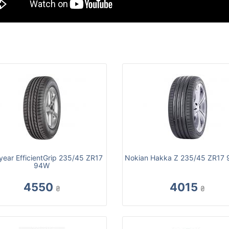
ear EfficientGrip 235/45 ZR17
Nokian Hakka Z 235/45 ZR17 
94W
4550
4015
₴
₴