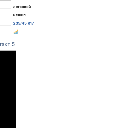
легковой
нешип
235/45 R17
такт 5