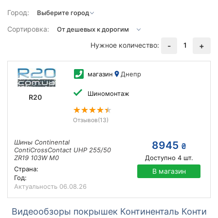
Город:
Сортировка:
Нужное количество:
1
-
+
магазин
Днепр
Шиномонтаж
R20
Отзывов
(13)
Шины Continental
8945
₴
ContiCrossContact UHP 255/50
ZR19 103W M0
Доступно
4
шт.
Страна:
В магазин
Год:
Актуальность
06.08.26
Видеообзоры покрышек Континенталь Конти