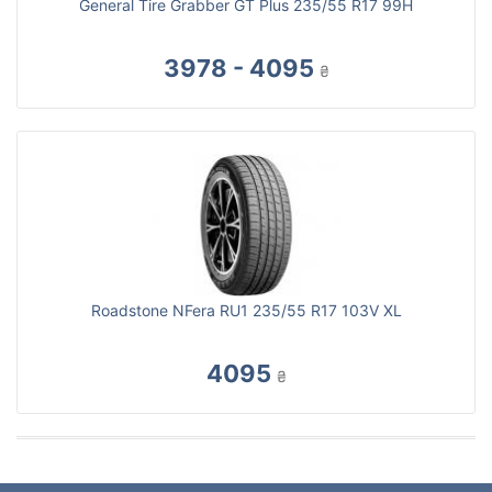
General Tire Grabber GT Plus 235/55 R17 99H
3978 - 4095
₴
Roadstone NFera RU1 235/55 R17 103V XL
4095
₴