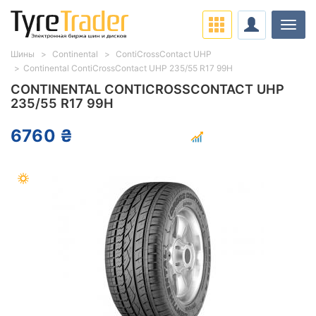
Нави
Шины
Continental
ContiCrossContact UHP
Continental ContiCrossContact UHP 235/55 R17 99H
CONTINENTAL CONTICROSSCONTACT UHP
235/55 R17 99H
6760 ₴