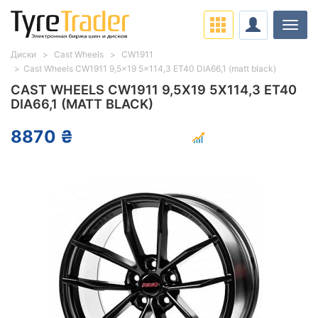
Нави
Диски
Cast Wheels
CW1911
Cast Wheels CW1911 9,5x19 5x114,3 ET40 DIA66,1 (matt black)
CAST WHEELS CW1911 9,5X19 5X114,3 ET40
DIA66,1 (MATT BLACK)
8870 ₴