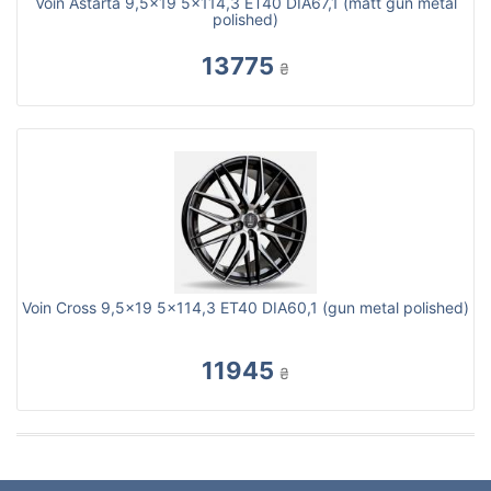
Voin Astarta 9,5x19 5x114,3 ET40 DIA67,1 (matt gun metal
polished)
13775
₴
Voin Cross 9,5x19 5x114,3 ET40 DIA60,1 (gun metal polished)
11945
₴