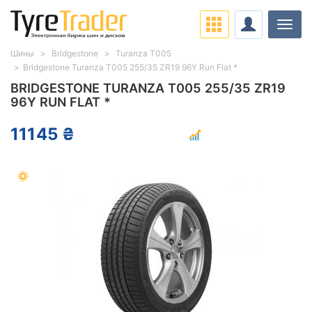
Нави
Шины
Bridgestone
Turanza T005
Bridgestone Turanza T005 255/35 ZR19 96Y Run Flat *
BRIDGESTONE TURANZA T005 255/35 ZR19
96Y RUN FLAT *
11145 ₴