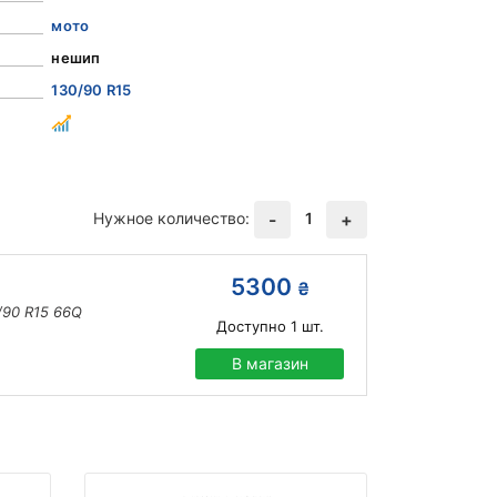
мото
нешип
130/90 R15
Нужное количество:
1
-
+
5300
₴
/90 R15 66Q
Доступно
1
шт.
В магазин