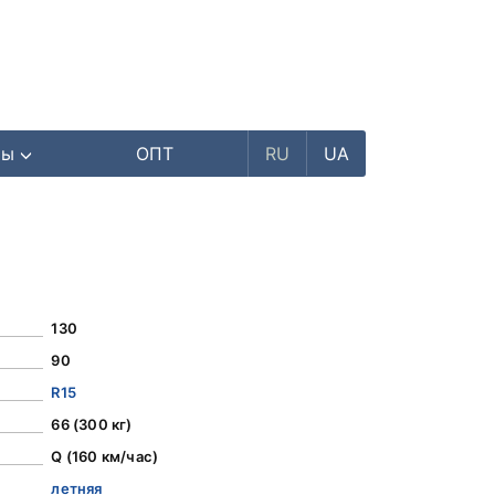
ры
ОПТ
RU
UA
130
90
R15
66 (300 кг)
Q (160 км/час)
летняя