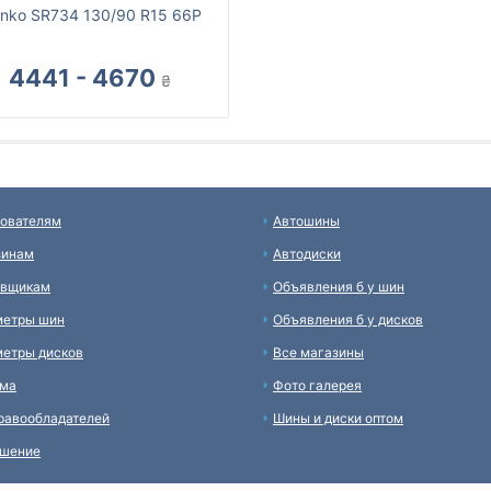
inko SR734 130/90 R15 66P
4441 - 4670
₴
ователям
Автошины
зинам
Автодиски
авщикам
Объявления б у шин
метры шин
Объявления б у дисков
етры дисков
Все магазины
ама
Фото галерея
равообладателей
Шины и диски оптом
ашение