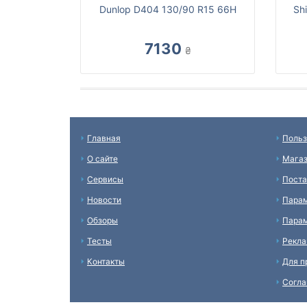
Dunlop D404 130/90 R15 66H
Sh
7130
₴
Главная
Польз
О сайте
Мага
Сервисы
Пост
Новости
Пара
Обзоры
Парам
Тесты
Рекл
Контакты
Для п
Согл