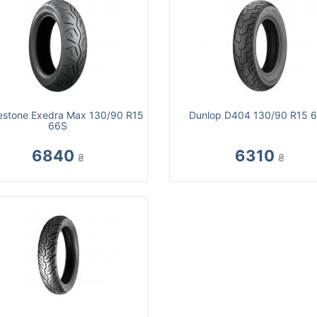
estone Exedra Max 130/90 R15
Dunlop D404 130/90 R15 
66S
6840
6310
₴
₴