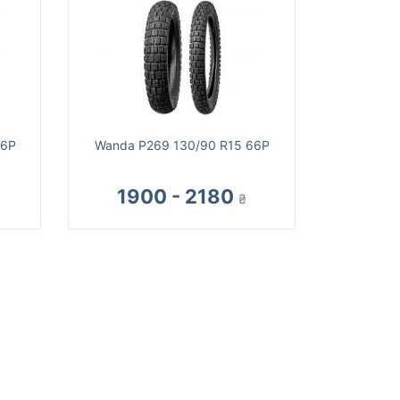
66P
Wanda P269 130/90 R15 66P
1900 - 2180
₴