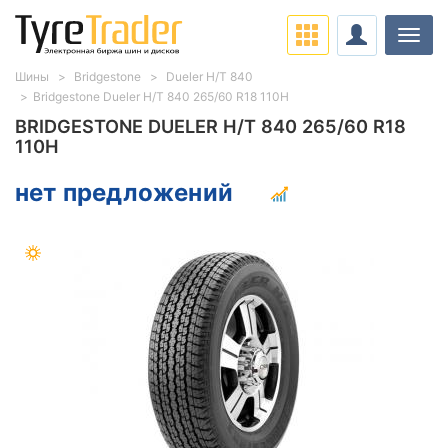
Нави
Шины
Bridgestone
Dueler H/T 840
Bridgestone Dueler H/T 840 265/60 R18 110H
BRIDGESTONE DUELER H/T 840 265/60 R18
110H
нет предложений