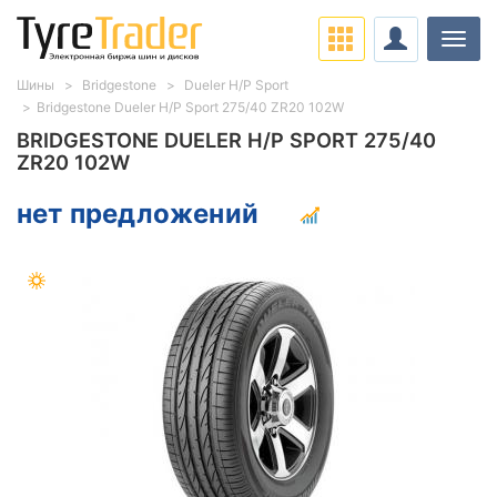
Нави
Шины
Bridgestone
Dueler H/P Sport
Bridgestone Dueler H/P Sport 275/40 ZR20 102W
BRIDGESTONE DUELER H/P SPORT 275/40
ZR20 102W
нет предложений