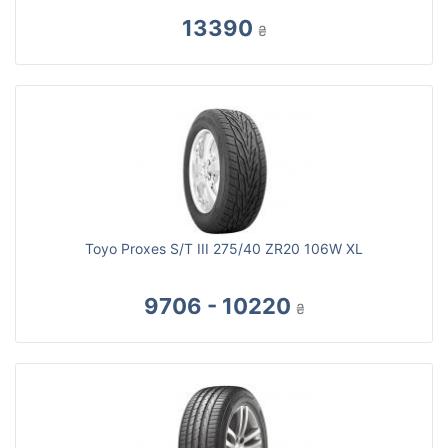
13390
₴
Toyo Proxes S/T III 275/40 ZR20 106W XL
9706 - 10220
₴