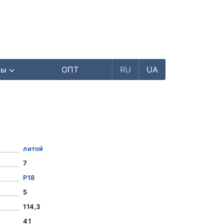
ры
ОПТ
RU
UA
литой
7
Р18
5
114,3
41