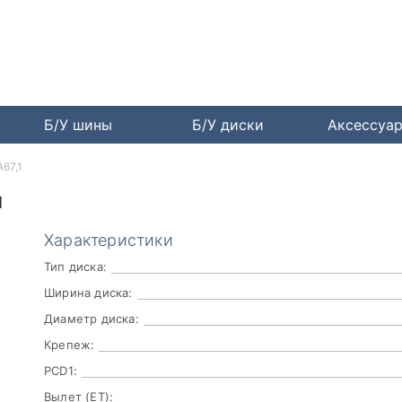
Б/У шины
Б/У диски
Аксессуа
A67,1
1
Характеристики
Тип диска:
Ширина диска:
Диаметр диска:
Крепеж:
PCD1:
Вылет (ET):