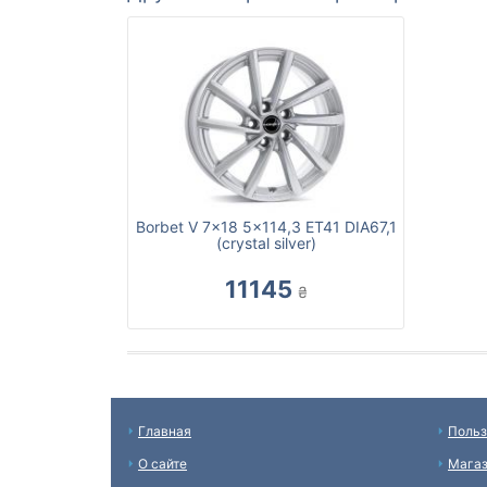
Borbet V 7x18 5x114,3 ET41 DIA67,1
(crystal silver)
11145
₴
Главная
Польз
О сайте
Мага