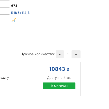
67,1
R18 5x114,3
Нужное количество:
1
-
+
10843
₴
Доступно
4
шт.
IA67,1
В магазин