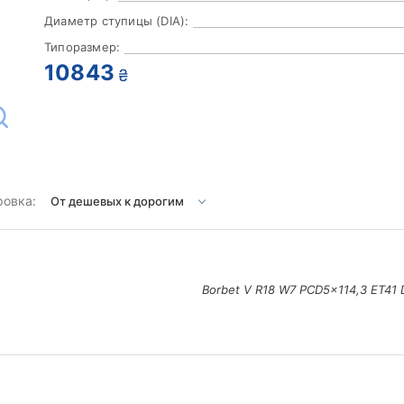
Диаметр ступицы (DIA):
Типоразмер:
10843
₴
ровка:
Borbet V R18 W7 PCD5x114,3 ET41 D