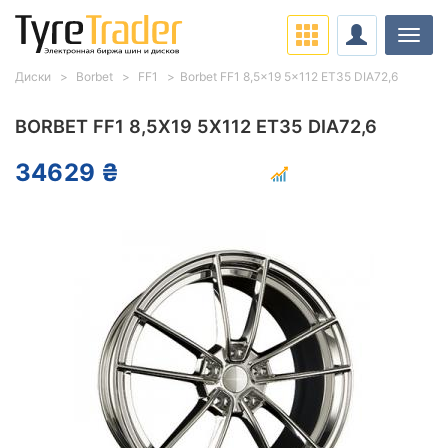
Нави
Диски
Borbet
FF1
Borbet FF1 8,5x19 5x112 ET35 DIA72,6
BORBET FF1 8,5X19 5X112 ET35 DIA72,6
34629 ₴