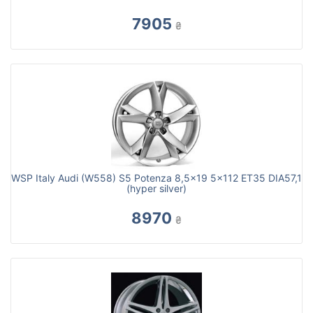
7905
₴
WSP Italy Audi (W558) S5 Potenza 8,5x19 5x112 ET35 DIA57,1
(hyper silver)
8970
₴