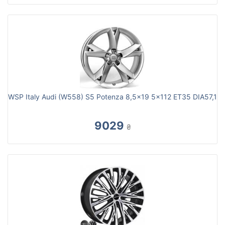
WSP Italy Audi (W558) S5 Potenza 8,5x19 5x112 ET35 DIA57,1
9029
₴