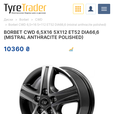
Нави
Диски
Borbet
CWD
Borbet CWD 6,5x16 5x112 ET52 DIA66,6 (mistral anthracite polished)
BORBET CWD 6,5X16 5X112 ET52 DIA66,6
(MISTRAL ANTHRACITE POLISHED)
10360 ₴