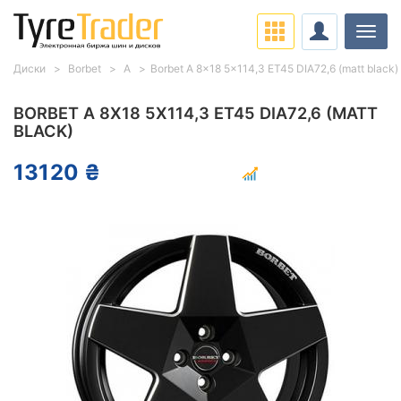
Нави
Диски
Borbet
A
Borbet A 8x18 5x114,3 ET45 DIA72,6 (matt black)
BORBET A 8X18 5X114,3 ET45 DIA72,6 (MATT
BLACK)
13120 ₴