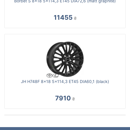
Borbet S 8x18 5x114,3 ET45 DIA72,6 (matt graphite)
11455
₴
JH H748F 8x18 5x114,3 ET45 DIA60,1 (black)
7910
₴